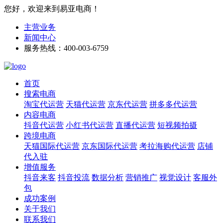
您好，欢迎来到易亚电商！
主营业务
新闻中心
服务热线：400-003-6759
首页
搜索电商
淘宝代运营
天猫代运营
京东代运营
拼多多代运营
内容电商
抖音代运营
小红书代运营
直播代运营
短视频拍摄
跨境电商
天猫国际代运营
京东国际代运营
考拉海购代运营
店铺
代入驻
增值服务
抖音来客
抖音投流
数据分析
营销推广
视觉设计
客服外
包
成功案例
关于我们
联系我们