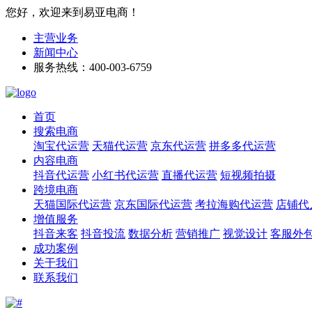
您好，欢迎来到易亚电商！
主营业务
新闻中心
服务热线：400-003-6759
首页
搜索电商
淘宝代运营
天猫代运营
京东代运营
拼多多代运营
内容电商
抖音代运营
小红书代运营
直播代运营
短视频拍摄
跨境电商
天猫国际代运营
京东国际代运营
考拉海购代运营
店铺代
增值服务
抖音来客
抖音投流
数据分析
营销推广
视觉设计
客服外
成功案例
关于我们
联系我们