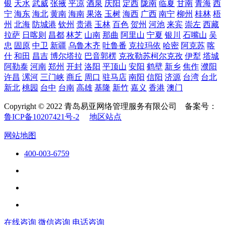
银
天水
武威
张掖
平凉
酒泉
庆阳
定西
陇南
临夏
甘南
青海
西
宁
海东
海北
黄南
海南
果洛
玉树
海西
广西
南宁
柳州
桂林
梧
州
北海
防城港
钦州
贵港
玉林
百色
贺州
河池
来宾
崇左
西藏
拉萨
日喀则
昌都
林芝
山南
那曲
阿里山
宁夏
银川
石嘴山
吴
忠
固原
中卫
新疆
乌鲁木齐
吐鲁番
克拉玛依
哈密
阿克苏
喀
什
和田
昌吉
博尔塔拉
巴音郭楞
克孜勒苏柯尔克孜
伊犁
塔城
阿勒泰
河南
郑州
开封
洛阳
平顶山
安阳
鹤壁
新乡
焦作
濮阳
许昌
漯河
三门峡
商丘
周口
驻马店
南阳
信阳
济源
台湾
台北
新北
桃园
台中
台南
高雄
基隆
新竹
嘉义
香港
澳门
Copyright © 2022 青岛易亚网络管理服务有限公司 备案号：
鲁ICP备10207421号-2
地区站点
网站地图
400-003-6759
在线咨询
微信咨询
电话咨询