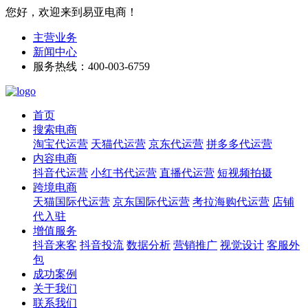
您好，欢迎来到易亚电商！
主营业务
新闻中心
服务热线：400-003-6759
首页
搜索电商
淘宝代运营
天猫代运营
京东代运营
拼多多代运营
内容电商
抖音代运营
小红书代运营
直播代运营
短视频拍摄
跨境电商
天猫国际代运营
京东国际代运营
考拉海购代运营
店铺
代入驻
增值服务
抖音来客
抖音投流
数据分析
营销推广
视觉设计
客服外
包
成功案例
关于我们
联系我们