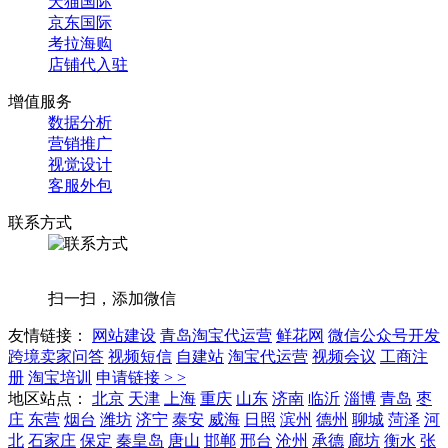
天猫国际
京东国际
考拉海购
店铺代入驻
增值服务
数据分析
营销推广
视觉设计
客服外包
联系方式
扫一扫，添加微信
友情链接：
网站建设
青岛淘宝代运营
鲜花网
微信公众号开发
跨境卖家问答
视频短信
自建站
淘宝代运营
视频会议
工商注
册
淘宝培训
申请链接 > >
地区站点：
北京
天津
上海
重庆
山东
济南
临沂
淄博
青岛
枣
庄
东营
烟台
潍坊
济宁
泰安
威海
日照
滨州
德州
聊城
菏泽
河
北
石家庄
保定
秦皇岛
唐山
邯郸
邢台
沧州
承德
廊坊
衡水
张