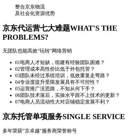
整合京东物流
及社会化资源优势
京东代运营七大难题
WHAT'S THE
PROBLEMS?
无团队也能高效“玩转”网络营销
01
电商人才短缺，组建有经验团队困难？
02
管理成本高性价比低于外包托管？
03
团队未经过系统培训，低效重复走弯路？
04
专业度提升受限发展具有不可控性？
05
运营推广没思路，不知从何下手？
06
团队技术落后，实操水平跟不上技术的更新？
07
电商人员流动性大对店铺稳定发展不利？
京东托管单项服务
SINGLE SERVICE
多年荣获"京卓越"服务商荣誉称号