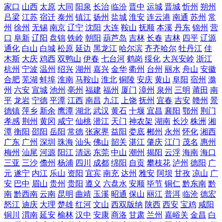
家口
山西
太原
大同
阳泉
长治
临汾
晋中
运城
晋城
忻州
朔州
吕梁
江苏
宿迁
泰州
镇江
扬州
盐城
淮安
连云港
南通
苏州
常
州
徐州
无锡
南京
辽宁
沈阳
大连
鞍山
抚顺
本溪
丹东
锦州
营
口
阜新
辽阳
盘锦
铁岭
朝阳
葫芦岛
吉林
长春
吉林
四平
辽源
通化
白山
白城
松原
延边
黑龙江
哈尔滨
齐齐哈尔
牡丹江
佳
木斯
大庆
鸡西
双鸭山
伊春
七台河
鹤岗
绥化
大兴安岭
浙江
杭州
宁波
温州
绍兴
湖州
嘉兴
金华
衢州
台州
丽水
舟山
安徽
合肥
芜湖
蚌埠
淮南
马鞍山
淮北
铜陵
安庆
黄山
阜阳
宿州
滁
州
六安
宣城
池州
亳州
福建
福州
厦门
漳州
泉州
三明
莆田
南
平
龙岩
宁德
平潭
江西
南昌
九江
上饶
抚州
宜春
吉安
赣州
景
德镇
萍乡
新余
鹰潭
湖北
武汉
黄石
十堰
宜昌
襄阳
鄂州
荆门
孝感
荆州
黄冈
咸宁
仙桃
潜江
天门
神农架
湖南
长沙
株洲
湘
潭
衡阳
邵阳
岳阳
常德
张家界
益阳
娄底
郴州
永州
怀化
湘西
广东
广州
深圳
珠海
汕头
佛山
韶关
湛江
肇庆
江门
茂名
惠州
梅州
汕尾
河源
阳江
清远
东莞
中山
潮州
揭阳
云浮
海南
海口
三亚
三沙
儋州
杨浦
四川
成都
绵阳
自贡
攀枝花
泸州
德阳
广
元
遂宁
内江
乐山
资阳
宜宾
南充
达州
雅安
阿坝
甘孜
凉山
广
安
巴中
眉山
贵州
贵阳
遵义
六盘水
安顺
毕节
铜仁
黔东南
黔
南
黔西南
云南
昆明
曲靖
玉溪
昭通
保山
丽江
普洱
临沧
德宏
怒江
迪庆
大理
楚雄
红河
文山
西双版纳
陕西
西安
宝鸡
咸阳
铜川
渭南
延安
榆林
汉中
安康
商洛
甘肃
兰州
嘉峪关
金昌
白