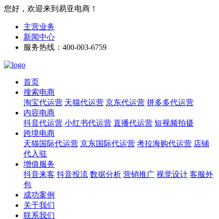
您好，欢迎来到易亚电商！
主营业务
新闻中心
服务热线：400-003-6759
首页
搜索电商
淘宝代运营
天猫代运营
京东代运营
拼多多代运营
内容电商
抖音代运营
小红书代运营
直播代运营
短视频拍摄
跨境电商
天猫国际代运营
京东国际代运营
考拉海购代运营
店铺
代入驻
增值服务
抖音来客
抖音投流
数据分析
营销推广
视觉设计
客服外
包
成功案例
关于我们
联系我们