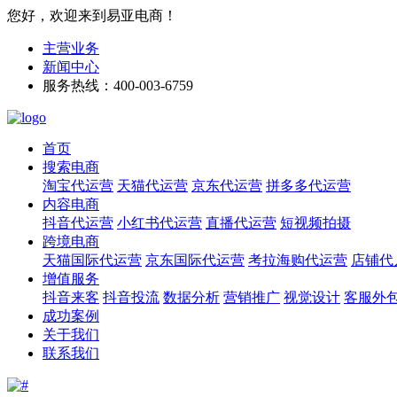
您好，欢迎来到易亚电商！
主营业务
新闻中心
服务热线：400-003-6759
首页
搜索电商
淘宝代运营
天猫代运营
京东代运营
拼多多代运营
内容电商
抖音代运营
小红书代运营
直播代运营
短视频拍摄
跨境电商
天猫国际代运营
京东国际代运营
考拉海购代运营
店铺代
增值服务
抖音来客
抖音投流
数据分析
营销推广
视觉设计
客服外
成功案例
关于我们
联系我们