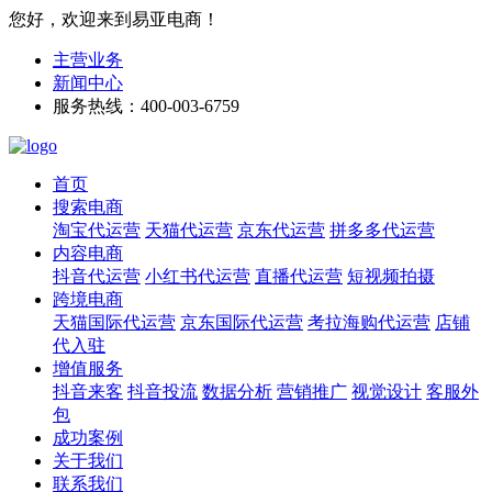
您好，欢迎来到易亚电商！
主营业务
新闻中心
服务热线：400-003-6759
首页
搜索电商
淘宝代运营
天猫代运营
京东代运营
拼多多代运营
内容电商
抖音代运营
小红书代运营
直播代运营
短视频拍摄
跨境电商
天猫国际代运营
京东国际代运营
考拉海购代运营
店铺
代入驻
增值服务
抖音来客
抖音投流
数据分析
营销推广
视觉设计
客服外
包
成功案例
关于我们
联系我们