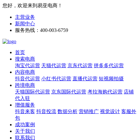
您好，欢迎来到易亚电商！
主营业务
新闻中心
服务热线：400-003-6759
首页
搜索电商
淘宝代运营
天猫代运营
京东代运营
拼多多代运营
内容电商
抖音代运营
小红书代运营
直播代运营
短视频拍摄
跨境电商
天猫国际代运营
京东国际代运营
考拉海购代运营
店铺
代入驻
增值服务
抖音来客
抖音投流
数据分析
营销推广
视觉设计
客服外
包
成功案例
关于我们
联系我们