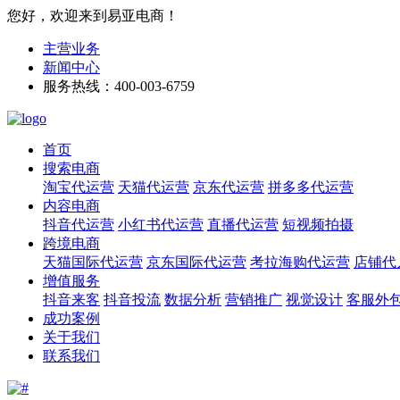
您好，欢迎来到易亚电商！
主营业务
新闻中心
服务热线：400-003-6759
首页
搜索电商
淘宝代运营
天猫代运营
京东代运营
拼多多代运营
内容电商
抖音代运营
小红书代运营
直播代运营
短视频拍摄
跨境电商
天猫国际代运营
京东国际代运营
考拉海购代运营
店铺代
增值服务
抖音来客
抖音投流
数据分析
营销推广
视觉设计
客服外
成功案例
关于我们
联系我们